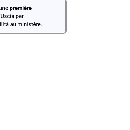
 une
première
TUscia per
lità au ministère.