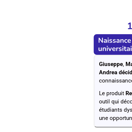
Naissance 
universita
Giuseppe
,
Ma
Andrea décid
connaissance
Le produit
Re
outil qui déc
étudiants dy
une opportuni