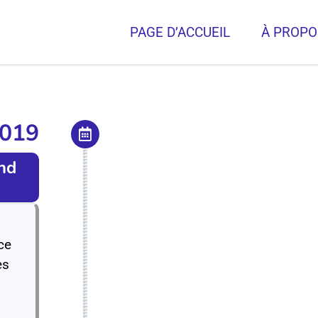
PAGE D’ACCUEIL
À PROPO
019
nd
ce
es
,