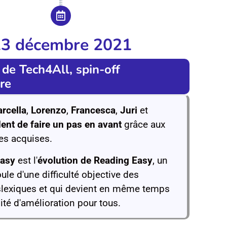
13 décembre 2021
de Tech4All, spin-off
ire
rcella
,
Lorenzo
,
Francesca
,
Juri
et
ent de faire un pas en avant
grâce aux
s acquises.
asy
est l'
évolution de Reading Easy
, un
oule d'une difficulté objective des
slexiques et qui devient en même temps
té d'amélioration pour tous.