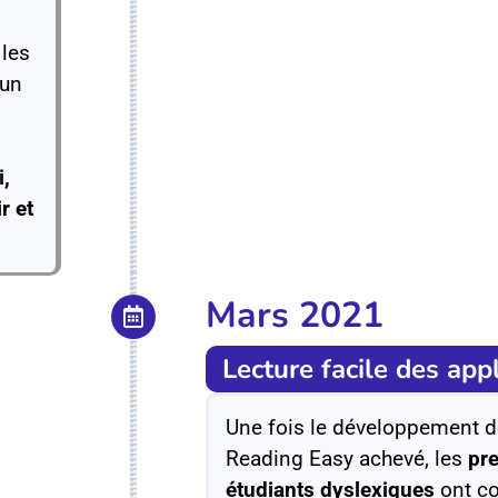
 les
 un
i,
r et
Mars 2021
Lecture facile des app
Une fois le développement de
Reading Easy achevé, les
pre
étudiants dyslexiques
ont c